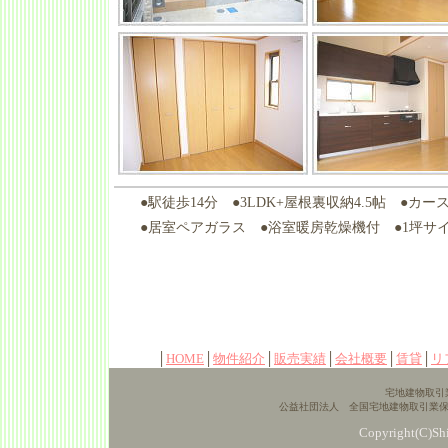
●駅徒歩14分 ●3LDK+屋根裏収納4.5帖 
●居室ペアガラス ●浴室暖房乾燥機付 ●1坪サ
│
HOME
│
物件紹介
│
販売実績
│
会社概要
│
賃貸
│
リ
宅地建物取引業
公益社団法人 全国宅地建物取引業保
Copyright(C)Shi