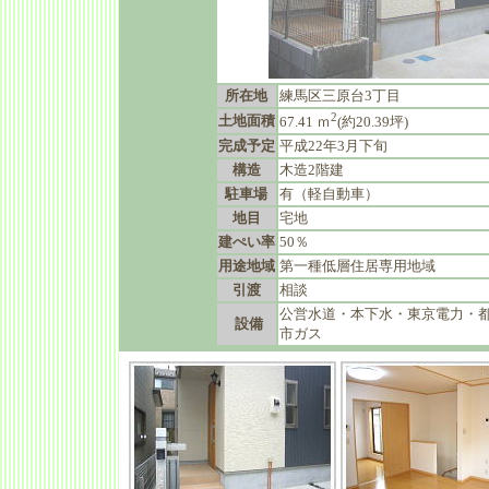
所在地
練馬区三原台3丁目
2
土地面積
67.41 ｍ
(約20.39坪)
完成予定
平成22年3月下旬
構造
木造2階建
駐車場
有（軽自動車）
地目
宅地
建ぺい率
50％
用途地域
第一種低層住居専用地域
引渡
相談
公営水道・本下水・東京電力・
設備
市ガス